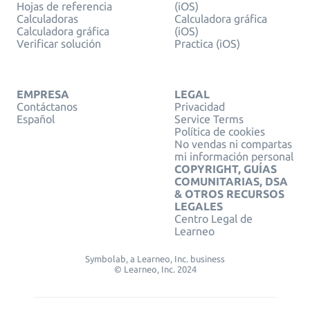
Hojas de referencia
(iOS)
Calculadoras
Calculadora gráfica
Calculadora gráfica
(iOS)
Verificar solución
Practica (iOS)
EMPRESA
LEGAL
Contáctanos
Privacidad
Español
Service Terms
Política de cookies
No vendas ni compartas
mi información personal
COPYRIGHT, GUÍAS
COMUNITARIAS, DSA
& OTROS RECURSOS
LEGALES
Centro Legal de
Learneo
Symbolab, a Learneo, Inc. business
© Learneo, Inc. 2024