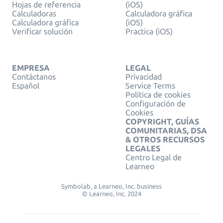
Hojas de referencia
(iOS)
Calculadoras
Calculadora gráfica
Calculadora gráfica
(iOS)
Verificar solución
Practica (iOS)
EMPRESA
LEGAL
Contáctanos
Privacidad
Español
Service Terms
Política de cookies
Configuración de
Cookies
COPYRIGHT, GUÍAS
COMUNITARIAS, DSA
& OTROS RECURSOS
LEGALES
Centro Legal de
Learneo
Symbolab, a Learneo, Inc. business
© Learneo, Inc. 2024