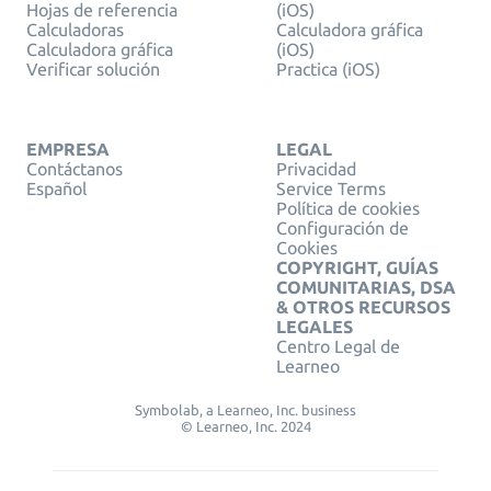
Hojas de referencia
(iOS)
Calculadoras
Calculadora gráfica
Calculadora gráfica
(iOS)
Verificar solución
Practica (iOS)
EMPRESA
LEGAL
Contáctanos
Privacidad
Español
Service Terms
Política de cookies
Configuración de
Cookies
COPYRIGHT, GUÍAS
COMUNITARIAS, DSA
& OTROS RECURSOS
LEGALES
Centro Legal de
Learneo
Symbolab, a Learneo, Inc. business
© Learneo, Inc. 2024