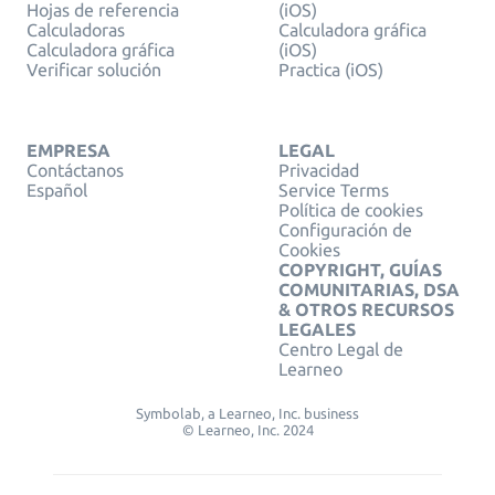
Hojas de referencia
(iOS)
Calculadoras
Calculadora gráfica
Calculadora gráfica
(iOS)
Verificar solución
Practica (iOS)
EMPRESA
LEGAL
Contáctanos
Privacidad
Español
Service Terms
Política de cookies
Configuración de
Cookies
COPYRIGHT, GUÍAS
COMUNITARIAS, DSA
& OTROS RECURSOS
LEGALES
Centro Legal de
Learneo
Symbolab, a Learneo, Inc. business
© Learneo, Inc. 2024