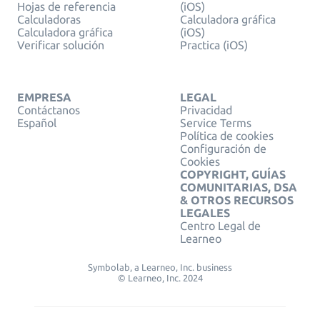
Hojas de referencia
(iOS)
Calculadoras
Calculadora gráfica
Calculadora gráfica
(iOS)
Verificar solución
Practica (iOS)
EMPRESA
LEGAL
Contáctanos
Privacidad
Español
Service Terms
Política de cookies
Configuración de
Cookies
COPYRIGHT, GUÍAS
COMUNITARIAS, DSA
& OTROS RECURSOS
LEGALES
Centro Legal de
Learneo
Symbolab, a Learneo, Inc. business
© Learneo, Inc. 2024