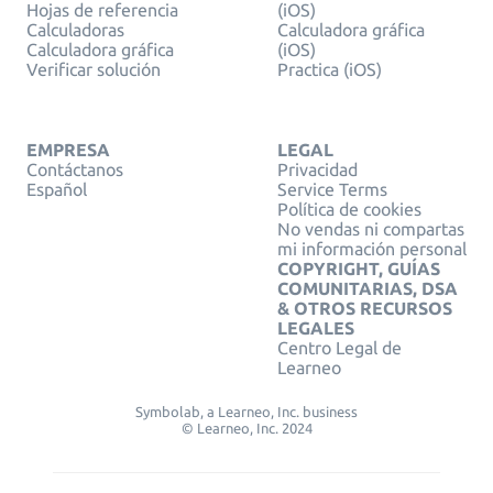
Hojas de referencia
(iOS)
Calculadoras
Calculadora gráfica
Calculadora gráfica
(iOS)
Verificar solución
Practica (iOS)
EMPRESA
LEGAL
Contáctanos
Privacidad
Español
Service Terms
Política de cookies
No vendas ni compartas
mi información personal
COPYRIGHT, GUÍAS
COMUNITARIAS, DSA
& OTROS RECURSOS
LEGALES
Centro Legal de
Learneo
Symbolab, a Learneo, Inc. business
© Learneo, Inc. 2024