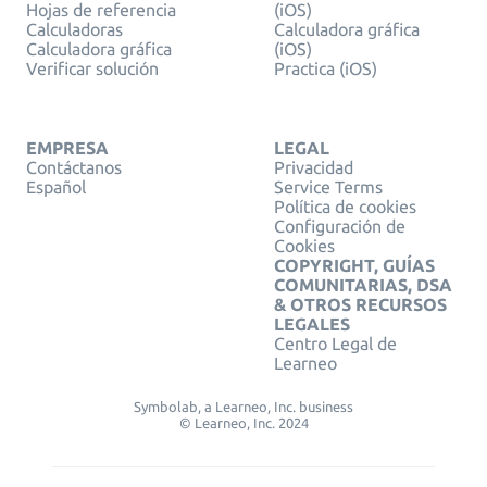
Hojas de referencia
(iOS)
Calculadoras
Calculadora gráfica
Calculadora gráfica
(iOS)
Verificar solución
Practica (iOS)
EMPRESA
LEGAL
Contáctanos
Privacidad
Español
Service Terms
Política de cookies
Configuración de
Cookies
COPYRIGHT, GUÍAS
COMUNITARIAS, DSA
& OTROS RECURSOS
LEGALES
Centro Legal de
Learneo
Symbolab, a Learneo, Inc. business
© Learneo, Inc. 2024