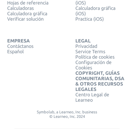
Hojas de referencia
(iOS)
Calculadoras
Calculadora gráfica
Calculadora gráfica
(iOS)
Verificar solución
Practica (iOS)
EMPRESA
LEGAL
Contáctanos
Privacidad
Español
Service Terms
Política de cookies
Configuración de
Cookies
COPYRIGHT, GUÍAS
COMUNITARIAS, DSA
& OTROS RECURSOS
LEGALES
Centro Legal de
Learneo
Symbolab, a Learneo, Inc. business
© Learneo, Inc. 2024