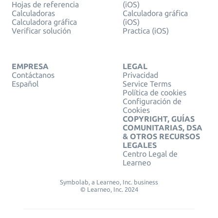
Hojas de referencia
(iOS)
Calculadoras
Calculadora gráfica
Calculadora gráfica
(iOS)
Verificar solución
Practica (iOS)
EMPRESA
LEGAL
Contáctanos
Privacidad
Español
Service Terms
Política de cookies
Configuración de
Cookies
COPYRIGHT, GUÍAS
COMUNITARIAS, DSA
& OTROS RECURSOS
LEGALES
Centro Legal de
Learneo
Symbolab, a Learneo, Inc. business
© Learneo, Inc. 2024