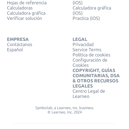
Hojas de referencia
(iOS)
Calculadoras
Calculadora gráfica
Calculadora gráfica
(iOS)
Verificar solución
Practica (iOS)
EMPRESA
LEGAL
Contáctanos
Privacidad
Español
Service Terms
Política de cookies
Configuración de
Cookies
COPYRIGHT, GUÍAS
COMUNITARIAS, DSA
& OTROS RECURSOS
LEGALES
Centro Legal de
Learneo
Symbolab, a Learneo, Inc. business
© Learneo, Inc. 2024