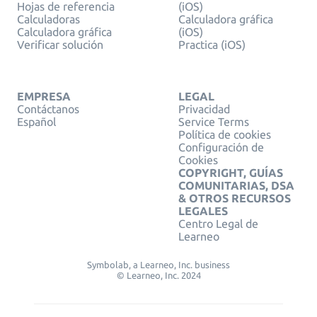
Hojas de referencia
(iOS)
Calculadoras
Calculadora gráfica
Calculadora gráfica
(iOS)
Verificar solución
Practica (iOS)
EMPRESA
LEGAL
Contáctanos
Privacidad
Español
Service Terms
Política de cookies
Configuración de
Cookies
COPYRIGHT, GUÍAS
COMUNITARIAS, DSA
& OTROS RECURSOS
LEGALES
Centro Legal de
Learneo
Symbolab, a Learneo, Inc. business
© Learneo, Inc. 2024