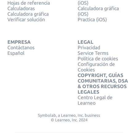
Hojas de referencia
(iOS)
Calculadoras
Calculadora gráfica
Calculadora gráfica
(iOS)
Verificar solución
Practica (iOS)
EMPRESA
LEGAL
Contáctanos
Privacidad
Español
Service Terms
Política de cookies
Configuración de
Cookies
COPYRIGHT, GUÍAS
COMUNITARIAS, DSA
& OTROS RECURSOS
LEGALES
Centro Legal de
Learneo
Symbolab, a Learneo, Inc. business
© Learneo, Inc. 2024