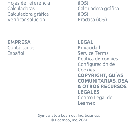
Hojas de referencia
(iOS)
Calculadoras
Calculadora gráfica
Calculadora gráfica
(iOS)
Verificar solución
Practica (iOS)
EMPRESA
LEGAL
Contáctanos
Privacidad
Español
Service Terms
Política de cookies
Configuración de
Cookies
COPYRIGHT, GUÍAS
COMUNITARIAS, DSA
& OTROS RECURSOS
LEGALES
Centro Legal de
Learneo
Symbolab, a Learneo, Inc. business
© Learneo, Inc. 2024