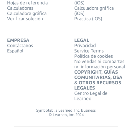
Hojas de referencia
(iOS)
Calculadoras
Calculadora gráfica
Calculadora gráfica
(iOS)
Verificar solución
Practica (iOS)
EMPRESA
LEGAL
Contáctanos
Privacidad
Español
Service Terms
Política de cookies
No vendas ni compartas
mi información personal
COPYRIGHT, GUÍAS
COMUNITARIAS, DSA
& OTROS RECURSOS
LEGALES
Centro Legal de
Learneo
Symbolab, a Learneo, Inc. business
© Learneo, Inc. 2024