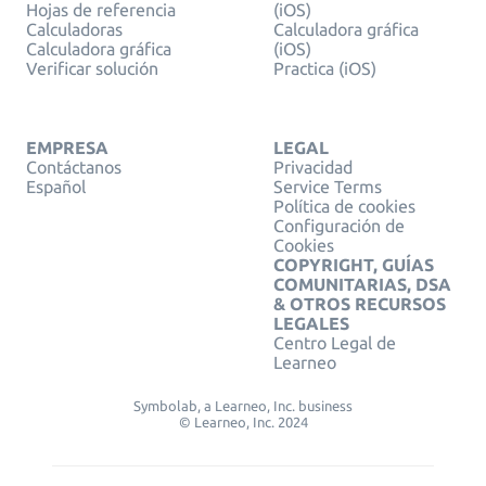
Hojas de referencia
(iOS)
Calculadoras
Calculadora gráfica
Calculadora gráfica
(iOS)
Verificar solución
Practica (iOS)
EMPRESA
LEGAL
Contáctanos
Privacidad
Español
Service Terms
Política de cookies
Configuración de
Cookies
COPYRIGHT, GUÍAS
COMUNITARIAS, DSA
& OTROS RECURSOS
LEGALES
Centro Legal de
Learneo
Symbolab, a Learneo, Inc. business
© Learneo, Inc. 2024