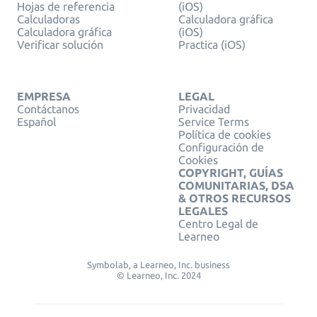
Hojas de referencia
(iOS)
Calculadoras
Calculadora gráfica
Calculadora gráfica
(iOS)
Verificar solución
Practica (iOS)
EMPRESA
LEGAL
Contáctanos
Privacidad
Español
Service Terms
Política de cookies
Configuración de
Cookies
COPYRIGHT, GUÍAS
COMUNITARIAS, DSA
& OTROS RECURSOS
LEGALES
Centro Legal de
Learneo
Symbolab, a Learneo, Inc. business
© Learneo, Inc. 2024