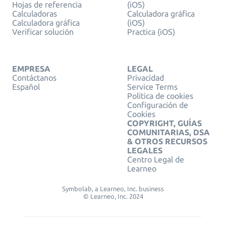
Hojas de referencia
(iOS)
Calculadoras
Calculadora gráfica
Calculadora gráfica
(iOS)
Verificar solución
Practica (iOS)
EMPRESA
LEGAL
Contáctanos
Privacidad
Español
Service Terms
Política de cookies
Configuración de
Cookies
COPYRIGHT, GUÍAS
COMUNITARIAS, DSA
& OTROS RECURSOS
LEGALES
Centro Legal de
Learneo
Symbolab, a Learneo, Inc. business
© Learneo, Inc. 2024