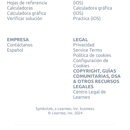
Hojas de referencia
(iOS)
Calculadoras
Calculadora gráfica
Calculadora gráfica
(iOS)
Verificar solución
Practica (iOS)
EMPRESA
LEGAL
Contáctanos
Privacidad
Español
Service Terms
Política de cookies
Configuración de
Cookies
COPYRIGHT, GUÍAS
COMUNITARIAS, DSA
& OTROS RECURSOS
LEGALES
Centro Legal de
Learneo
Symbolab, a Learneo, Inc. business
© Learneo, Inc. 2024