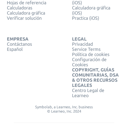
Hojas de referencia
(iOS)
Calculadoras
Calculadora gráfica
Calculadora gráfica
(iOS)
Verificar solución
Practica (iOS)
EMPRESA
LEGAL
Contáctanos
Privacidad
Español
Service Terms
Política de cookies
Configuración de
Cookies
COPYRIGHT, GUÍAS
COMUNITARIAS, DSA
& OTROS RECURSOS
LEGALES
Centro Legal de
Learneo
Symbolab, a Learneo, Inc. business
© Learneo, Inc. 2024