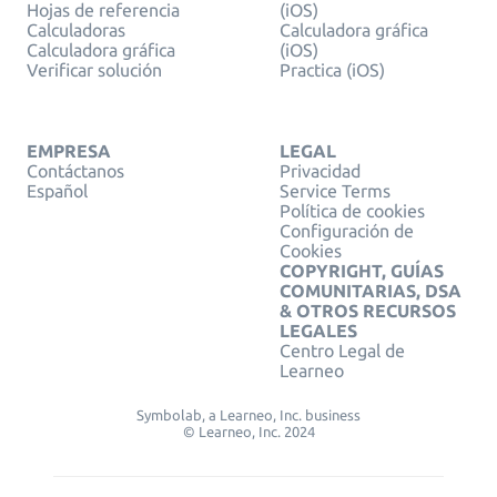
Hojas de referencia
(iOS)
Calculadoras
Calculadora gráfica
Calculadora gráfica
(iOS)
Verificar solución
Practica (iOS)
EMPRESA
LEGAL
Contáctanos
Privacidad
Español
Service Terms
Política de cookies
Configuración de
Cookies
COPYRIGHT, GUÍAS
COMUNITARIAS, DSA
& OTROS RECURSOS
LEGALES
Centro Legal de
Learneo
Symbolab, a Learneo, Inc. business
© Learneo, Inc. 2024