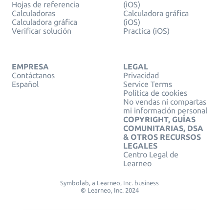
Hojas de referencia
(iOS)
Calculadoras
Calculadora gráfica
Calculadora gráfica
(iOS)
Verificar solución
Practica (iOS)
EMPRESA
LEGAL
Contáctanos
Privacidad
Español
Service Terms
Política de cookies
No vendas ni compartas
mi información personal
COPYRIGHT, GUÍAS
COMUNITARIAS, DSA
& OTROS RECURSOS
LEGALES
Centro Legal de
Learneo
Symbolab, a Learneo, Inc. business
© Learneo, Inc. 2024