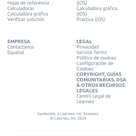
Hojas de referencia
(iOS)
Calculadoras
Calculadora gráfica
Calculadora gráfica
(iOS)
Verificar solución
Practica (iOS)
EMPRESA
LEGAL
Contáctanos
Privacidad
Español
Service Terms
Política de cookies
Configuración de
Cookies
COPYRIGHT, GUÍAS
COMUNITARIAS, DSA
& OTROS RECURSOS
LEGALES
Centro Legal de
Learneo
Symbolab, a Learneo, Inc. business
© Learneo, Inc. 2024