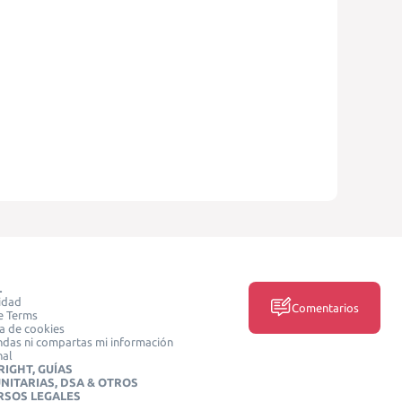
L
idad
Comentarios
e Terms
ca de cookies
das ni compartas mi información
nal
IGHT, GUÍAS
NITARIAS, DSA & OTROS
RSOS LEGALES