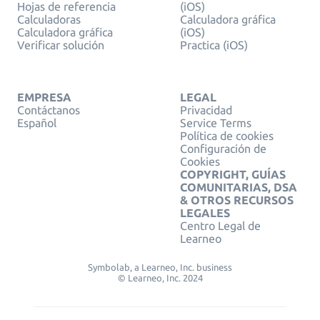
Hojas de referencia
(iOS)
Calculadoras
Calculadora gráfica
Calculadora gráfica
(iOS)
Verificar solución
Practica (iOS)
EMPRESA
LEGAL
Contáctanos
Privacidad
Español
Service Terms
Política de cookies
Configuración de
Cookies
COPYRIGHT, GUÍAS
COMUNITARIAS, DSA
& OTROS RECURSOS
LEGALES
Centro Legal de
Learneo
Symbolab, a Learneo, Inc. business
© Learneo, Inc. 2024