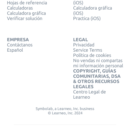
Hojas de referencia
(iOS)
Calculadoras
Calculadora gráfica
Calculadora gráfica
(iOS)
Verificar solución
Practica (iOS)
EMPRESA
LEGAL
Contáctanos
Privacidad
Español
Service Terms
Política de cookies
No vendas ni compartas
mi información personal
COPYRIGHT, GUÍAS
COMUNITARIAS, DSA
& OTROS RECURSOS
LEGALES
Centro Legal de
Learneo
Symbolab, a Learneo, Inc. business
© Learneo, Inc. 2024