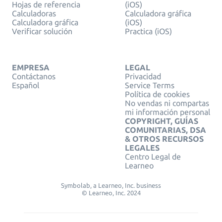
Hojas de referencia
(iOS)
Calculadoras
Calculadora gráfica
Calculadora gráfica
(iOS)
Verificar solución
Practica (iOS)
EMPRESA
LEGAL
Contáctanos
Privacidad
Español
Service Terms
Política de cookies
No vendas ni compartas
mi información personal
COPYRIGHT, GUÍAS
COMUNITARIAS, DSA
& OTROS RECURSOS
LEGALES
Centro Legal de
Learneo
Symbolab, a Learneo, Inc. business
© Learneo, Inc. 2024