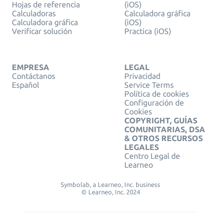
Hojas de referencia
(iOS)
Calculadoras
Calculadora gráfica
Calculadora gráfica
(iOS)
Verificar solución
Practica (iOS)
EMPRESA
LEGAL
Contáctanos
Privacidad
Español
Service Terms
Política de cookies
Configuración de
Cookies
COPYRIGHT, GUÍAS
COMUNITARIAS, DSA
& OTROS RECURSOS
LEGALES
Centro Legal de
Learneo
Symbolab, a Learneo, Inc. business
© Learneo, Inc. 2024