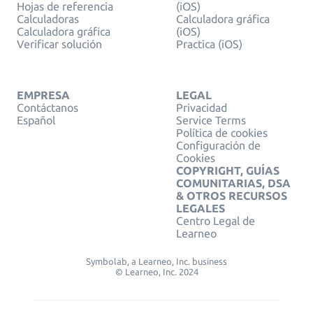
Hojas de referencia
(iOS)
Calculadoras
Calculadora gráfica
Calculadora gráfica
(iOS)
Verificar solución
Practica (iOS)
EMPRESA
LEGAL
Contáctanos
Privacidad
Español
Service Terms
Política de cookies
Configuración de
Cookies
COPYRIGHT, GUÍAS
COMUNITARIAS, DSA
& OTROS RECURSOS
LEGALES
Centro Legal de
Learneo
Symbolab, a Learneo, Inc. business
© Learneo, Inc. 2024