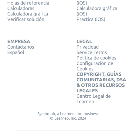
Hojas de referencia
(iOS)
Calculadoras
Calculadora gráfica
Calculadora gráfica
(iOS)
Verificar solución
Practica (iOS)
EMPRESA
LEGAL
Contáctanos
Privacidad
Español
Service Terms
Política de cookies
Configuración de
Cookies
COPYRIGHT, GUÍAS
COMUNITARIAS, DSA
& OTROS RECURSOS
LEGALES
Centro Legal de
Learneo
Symbolab, a Learneo, Inc. business
© Learneo, Inc. 2024