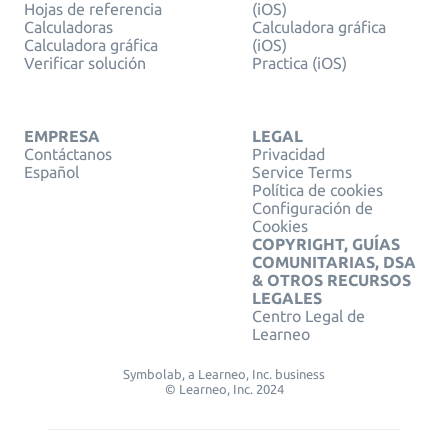
Hojas de referencia
(iOS)
Calculadoras
Calculadora gráfica
Calculadora gráfica
(iOS)
Verificar solución
Practica (iOS)
EMPRESA
LEGAL
Contáctanos
Privacidad
Español
Service Terms
Política de cookies
Configuración de
Cookies
COPYRIGHT, GUÍAS
COMUNITARIAS, DSA
& OTROS RECURSOS
LEGALES
Centro Legal de
Learneo
Symbolab, a Learneo, Inc. business
© Learneo, Inc. 2024