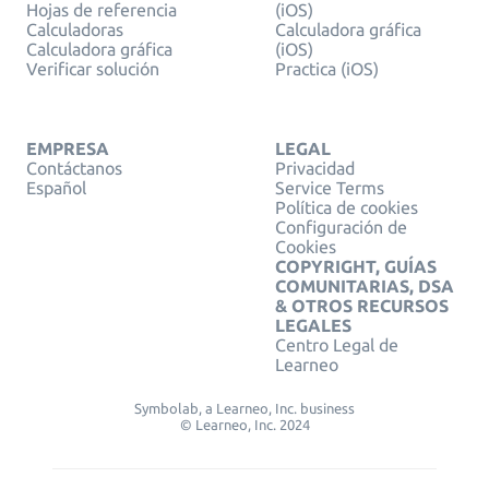
Hojas de referencia
(iOS)
Calculadoras
Calculadora gráfica
Calculadora gráfica
(iOS)
Verificar solución
Practica (iOS)
EMPRESA
LEGAL
Contáctanos
Privacidad
Español
Service Terms
Política de cookies
Configuración de
Cookies
COPYRIGHT, GUÍAS
COMUNITARIAS, DSA
& OTROS RECURSOS
LEGALES
Centro Legal de
Learneo
Symbolab, a Learneo, Inc. business
© Learneo, Inc. 2024