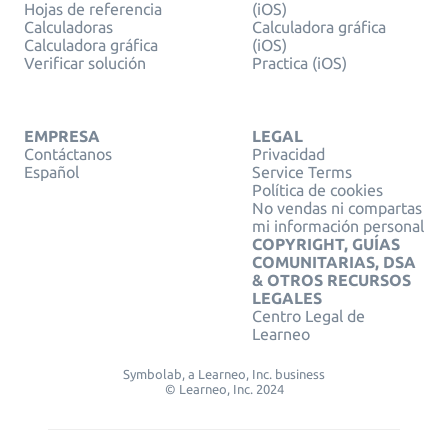
Hojas de referencia
(iOS)
Calculadoras
Calculadora gráfica
Calculadora gráfica
(iOS)
Verificar solución
Practica (iOS)
EMPRESA
LEGAL
Contáctanos
Privacidad
Español
Service Terms
Política de cookies
No vendas ni compartas
mi información personal
COPYRIGHT, GUÍAS
COMUNITARIAS, DSA
& OTROS RECURSOS
LEGALES
Centro Legal de
Learneo
Symbolab, a Learneo, Inc. business
© Learneo, Inc. 2024