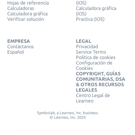
Hojas de referencia
(iOS)
Calculadoras
Calculadora gráfica
Calculadora gráfica
(iOS)
Verificar solución
Practica (iOS)
EMPRESA
LEGAL
Contáctanos
Privacidad
Español
Service Terms
Política de cookies
Configuración de
Cookies
COPYRIGHT, GUÍAS
COMUNITARIAS, DSA
& OTROS RECURSOS
LEGALES
Centro Legal de
Learneo
Symbolab, a Learneo, Inc. business
© Learneo, Inc. 2024