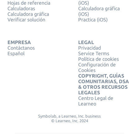
Hojas de referencia
(iOS)
Calculadoras
Calculadora gráfica
Calculadora gráfica
(iOS)
Verificar solución
Practica (iOS)
EMPRESA
LEGAL
Contáctanos
Privacidad
Español
Service Terms
Política de cookies
Configuración de
Cookies
COPYRIGHT, GUÍAS
COMUNITARIAS, DSA
& OTROS RECURSOS
LEGALES
Centro Legal de
Learneo
Symbolab, a Learneo, Inc. business
© Learneo, Inc. 2024