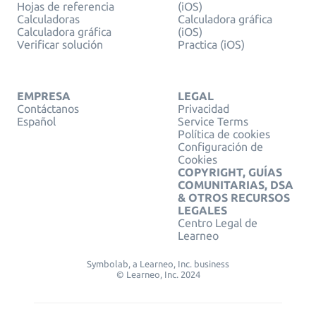
Hojas de referencia
(iOS)
Calculadoras
Calculadora gráfica
Calculadora gráfica
(iOS)
Verificar solución
Practica (iOS)
EMPRESA
LEGAL
Contáctanos
Privacidad
Español
Service Terms
Política de cookies
Configuración de
Cookies
COPYRIGHT, GUÍAS
COMUNITARIAS, DSA
& OTROS RECURSOS
LEGALES
Centro Legal de
Learneo
Symbolab, a Learneo, Inc. business
© Learneo, Inc. 2024