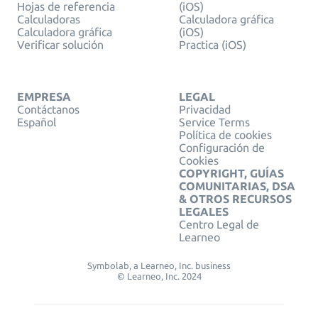
Hojas de referencia
(iOS)
Calculadoras
Calculadora gráfica
Calculadora gráfica
(iOS)
Verificar solución
Practica (iOS)
EMPRESA
LEGAL
Contáctanos
Privacidad
Español
Service Terms
Política de cookies
Configuración de
Cookies
COPYRIGHT, GUÍAS
COMUNITARIAS, DSA
& OTROS RECURSOS
LEGALES
Centro Legal de
Learneo
Symbolab, a Learneo, Inc. business
© Learneo, Inc. 2024