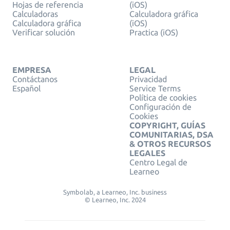
Hojas de referencia
(iOS)
Calculadoras
Calculadora gráfica
Calculadora gráfica
(iOS)
Verificar solución
Practica (iOS)
EMPRESA
LEGAL
Contáctanos
Privacidad
Español
Service Terms
Política de cookies
Configuración de
Cookies
COPYRIGHT, GUÍAS
COMUNITARIAS, DSA
& OTROS RECURSOS
LEGALES
Centro Legal de
Learneo
Symbolab, a Learneo, Inc. business
© Learneo, Inc. 2024