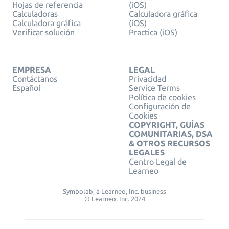
Hojas de referencia
(iOS)
Calculadoras
Calculadora gráfica
Calculadora gráfica
(iOS)
Verificar solución
Practica (iOS)
EMPRESA
LEGAL
Contáctanos
Privacidad
Español
Service Terms
Política de cookies
Configuración de
Cookies
COPYRIGHT, GUÍAS
COMUNITARIAS, DSA
& OTROS RECURSOS
LEGALES
Centro Legal de
Learneo
Symbolab, a Learneo, Inc. business
© Learneo, Inc. 2024