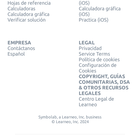
Hojas de referencia
(iOS)
Calculadoras
Calculadora gráfica
Calculadora gráfica
(iOS)
Verificar solución
Practica (iOS)
EMPRESA
LEGAL
Contáctanos
Privacidad
Español
Service Terms
Política de cookies
Configuración de
Cookies
COPYRIGHT, GUÍAS
COMUNITARIAS, DSA
& OTROS RECURSOS
LEGALES
Centro Legal de
Learneo
Symbolab, a Learneo, Inc. business
© Learneo, Inc. 2024