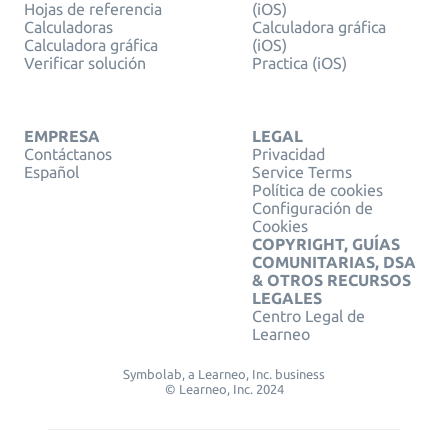
Hojas de referencia
(iOS)
Calculadoras
Calculadora gráfica
Calculadora gráfica
(iOS)
Verificar solución
Practica (iOS)
EMPRESA
LEGAL
Contáctanos
Privacidad
Español
Service Terms
Política de cookies
Configuración de
Cookies
COPYRIGHT, GUÍAS
COMUNITARIAS, DSA
& OTROS RECURSOS
LEGALES
Centro Legal de
Learneo
Symbolab, a Learneo, Inc. business
© Learneo, Inc. 2024