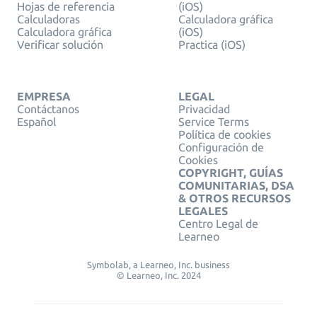
Hojas de referencia
(iOS)
Calculadoras
Calculadora gráfica
Calculadora gráfica
(iOS)
Verificar solución
Practica (iOS)
EMPRESA
LEGAL
Contáctanos
Privacidad
Español
Service Terms
Política de cookies
Configuración de
Cookies
COPYRIGHT, GUÍAS
COMUNITARIAS, DSA
& OTROS RECURSOS
LEGALES
Centro Legal de
Learneo
Symbolab, a Learneo, Inc. business
© Learneo, Inc. 2024