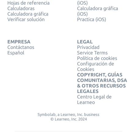
Hojas de referencia
(iOS)
Calculadoras
Calculadora gráfica
Calculadora gráfica
(iOS)
Verificar solución
Practica (iOS)
EMPRESA
LEGAL
Contáctanos
Privacidad
Español
Service Terms
Política de cookies
Configuración de
Cookies
COPYRIGHT, GUÍAS
COMUNITARIAS, DSA
& OTROS RECURSOS
LEGALES
Centro Legal de
Learneo
Symbolab, a Learneo, Inc. business
© Learneo, Inc. 2024