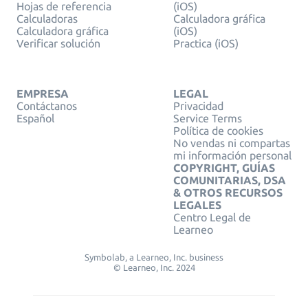
Hojas de referencia
(iOS)
Calculadoras
Calculadora gráfica
Calculadora gráfica
(iOS)
Verificar solución
Practica (iOS)
EMPRESA
LEGAL
Contáctanos
Privacidad
Español
Service Terms
Política de cookies
No vendas ni compartas
mi información personal
COPYRIGHT, GUÍAS
COMUNITARIAS, DSA
& OTROS RECURSOS
LEGALES
Centro Legal de
Learneo
Symbolab, a Learneo, Inc. business
© Learneo, Inc. 2024