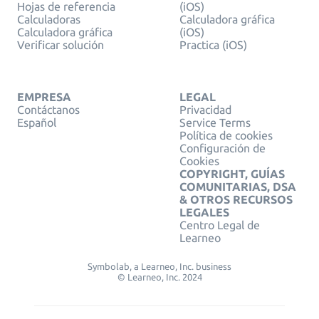
Hojas de referencia
(iOS)
Calculadoras
Calculadora gráfica
Calculadora gráfica
(iOS)
Verificar solución
Practica (iOS)
EMPRESA
LEGAL
Contáctanos
Privacidad
Español
Service Terms
Política de cookies
Configuración de
Cookies
COPYRIGHT, GUÍAS
COMUNITARIAS, DSA
& OTROS RECURSOS
LEGALES
Centro Legal de
Learneo
Symbolab, a Learneo, Inc. business
© Learneo, Inc. 2024