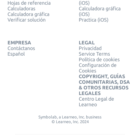
Hojas de referencia
(iOS)
Calculadoras
Calculadora gráfica
Calculadora gráfica
(iOS)
Verificar solución
Practica (iOS)
EMPRESA
LEGAL
Contáctanos
Privacidad
Español
Service Terms
Política de cookies
Configuración de
Cookies
COPYRIGHT, GUÍAS
COMUNITARIAS, DSA
& OTROS RECURSOS
LEGALES
Centro Legal de
Learneo
Symbolab, a Learneo, Inc. business
© Learneo, Inc. 2024