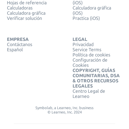
Hojas de referencia
(iOS)
Calculadoras
Calculadora gráfica
Calculadora gráfica
(iOS)
Verificar solución
Practica (iOS)
EMPRESA
LEGAL
Contáctanos
Privacidad
Español
Service Terms
Política de cookies
Configuración de
Cookies
COPYRIGHT, GUÍAS
COMUNITARIAS, DSA
& OTROS RECURSOS
LEGALES
Centro Legal de
Learneo
Symbolab, a Learneo, Inc. business
© Learneo, Inc. 2024