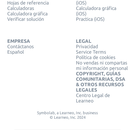
Hojas de referencia
(iOS)
Calculadoras
Calculadora gráfica
Calculadora gráfica
(iOS)
Verificar solución
Practica (iOS)
EMPRESA
LEGAL
Contáctanos
Privacidad
Español
Service Terms
Política de cookies
No vendas ni compartas
mi información personal
COPYRIGHT, GUÍAS
COMUNITARIAS, DSA
& OTROS RECURSOS
LEGALES
Centro Legal de
Learneo
Symbolab, a Learneo, Inc. business
© Learneo, Inc. 2024