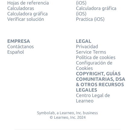
Hojas de referencia
(iOS)
Calculadoras
Calculadora gráfica
Calculadora gráfica
(iOS)
Verificar solución
Practica (iOS)
EMPRESA
LEGAL
Contáctanos
Privacidad
Español
Service Terms
Política de cookies
Configuración de
Cookies
COPYRIGHT, GUÍAS
COMUNITARIAS, DSA
& OTROS RECURSOS
LEGALES
Centro Legal de
Learneo
Symbolab, a Learneo, Inc. business
© Learneo, Inc. 2024