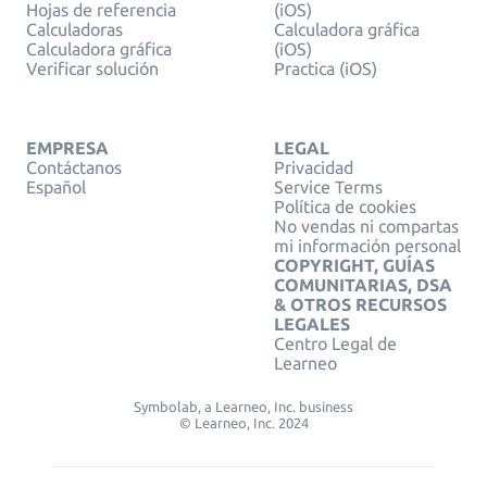
Hojas de referencia
(iOS)
Calculadoras
Calculadora gráfica
Calculadora gráfica
(iOS)
Verificar solución
Practica (iOS)
EMPRESA
LEGAL
Contáctanos
Privacidad
Español
Service Terms
Política de cookies
No vendas ni compartas
mi información personal
COPYRIGHT, GUÍAS
COMUNITARIAS, DSA
& OTROS RECURSOS
LEGALES
Centro Legal de
Learneo
Symbolab, a Learneo, Inc. business
© Learneo, Inc. 2024