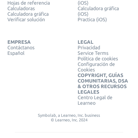
Hojas de referencia
(iOS)
Calculadoras
Calculadora gráfica
Calculadora gráfica
(iOS)
Verificar solución
Practica (iOS)
EMPRESA
LEGAL
Contáctanos
Privacidad
Español
Service Terms
Política de cookies
Configuración de
Cookies
COPYRIGHT, GUÍAS
COMUNITARIAS, DSA
& OTROS RECURSOS
LEGALES
Centro Legal de
Learneo
Symbolab, a Learneo, Inc. business
© Learneo, Inc. 2024